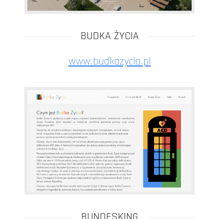
BUDKA ŻYCIA
www.budkazycia.pl
BUNDESKING